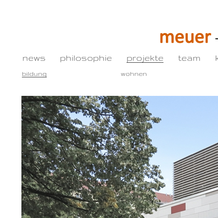
news
philosophie
projekte
team
bildung
wohnen