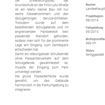
Der Erweiterungsbau der
Grundschule an der Fritz-Lutz-Straße
Bauherr
Landeshaupt
ist ein relativ kleiner Bau mit nur
sechs Klassenzimmern und den
Projektbeginn
dazugehörigen Service-Einheiten.
08/2014
Trotzdem wurde auf dem
bestehenden Schulgelände und im
Fertigstellung
angrenzenden Parkbereich kein
09/2015
passender Standort gefunden,
Bruttogrundflä
sodass man sich für die prominente
990 m²
Lage am Eingang zum Zamilapark
entschieden hat.
Status
Damit ein reibungsloser Schulbetrieb
fertiggestellt
ohne Passantenverkehr auf dem
Schulgelände gewährleistet ist,
musste der Eingang zum Park
umverlegt werden.
Die grüne Fassadenfarbe wurde
gewählt, um das Gebäude
harmonisch in die Parkumgebung zu
integrieren.